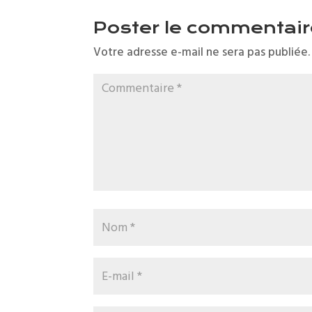
:
Poster le commentair
l’idée
de
Votre adresse e-mail ne sera pas publiée.
cadeau
sans
se
tromper