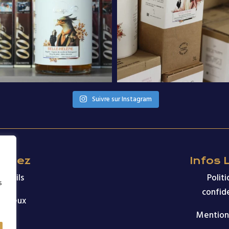
Suivre sur Instagram
uvrez
Infos 
cktails
Polit
s
confide
ritueux
Mention