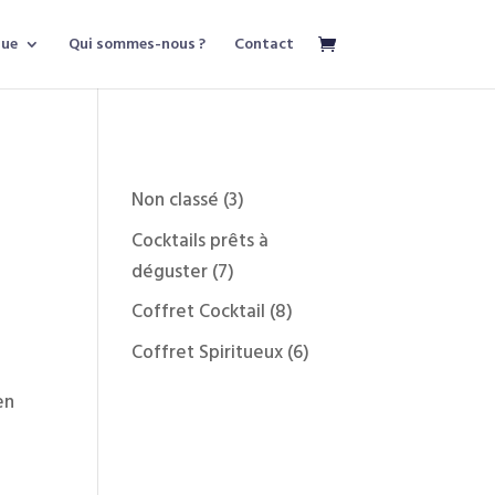
que
Qui sommes-nous ?
Contact
3
Non classé
3
produits
Cocktails prêts à
7
déguster
7
produits
8
Coffret Cocktail
8
produits
6
Coffret Spiritueux
6
produits
en