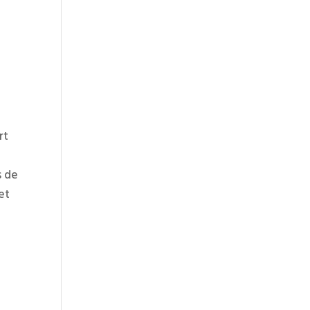
rt
s de
et