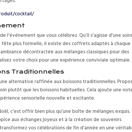
rtagés.
:
roduit/cocktail/
Coffrets
énement
Cadeaux
 de l’événement que vous célébrez. Qu’il s’agisse d’une soir
Cocktails
 fête plus formelle, il existe des coffrets adaptés à chaque
:
e ambiance décontractée aux mélanges classiques pour des
l’idée
nalisez votre choix pour une expérience conviviale optimale.
de
cadeau
ons Traditionnelles
sans
une alternative raffinée aux boissons traditionnelles. Propo
se
soin plutôt que les boissons habituelles. Cela ajoute une not
tromper
xpérience sensorielle nouvelle et excitante.
 Noël, c’est offrir bien plus qu’une boîte de mélanges exquis.
opice aux échanges joyeux et à la création de souvenirs
 transformez vos célébrations de fin d’année en une véritab