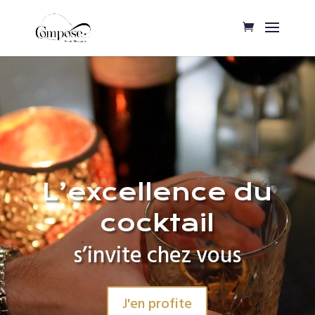
Lecteur
vidéo
L’excellence du
cocktail
s’invite chez vous
J'en profite