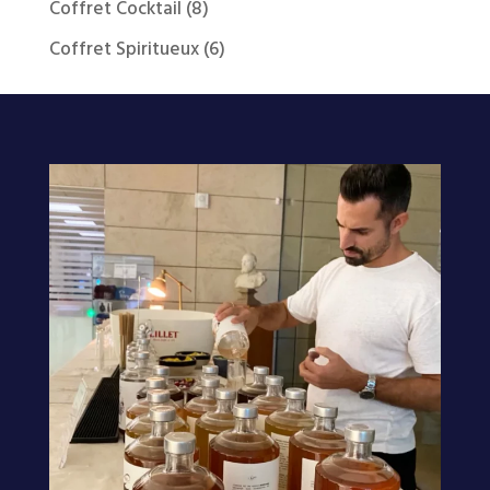
8
Coffret Cocktail
8
produits
6
Coffret Spiritueux
6
produits