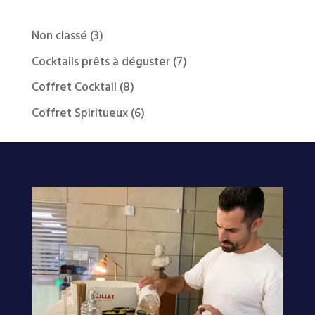
3
Non classé
3
produits
7
Cocktails prêts à déguster
7
produits
8
Coffret Cocktail
8
produits
6
Coffret Spiritueux
6
produits