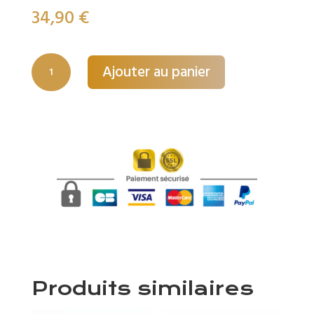
34,90
€
quantité
Ajouter au panier
de
BELLE-
HÉLÈNE
Produits similaires