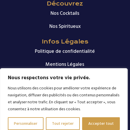
Découvrez
Nos Cocktails
Nos Spiritueux
Infos Légales
Politique de confidentialité
Mentions Légales
Nous respectons votre vie privée.
Nous suivre
Nous utilisons des cookies pour améliorer votre expérience de
navigation, diffuser des publicités ou des contenus personnalisés
et analyser notre trafic. En cliquant sur « Tout accepter », vous
consentez à notre utilisation des cookies.
L’ABUS D’ALCOOL EST DANGEREUX POUR LA SANTÉ. À CONSOMMER
Personnaliser
Tout rejeter
Accepter tout
AVEC MODÉRATION.