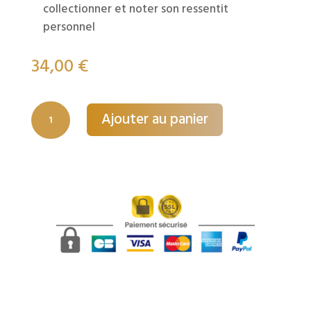
collectionner et noter son ressentit
personnel
34,00
€
quantité
Ajouter au panier
de
Assortiment
Sélection
3
Flacons